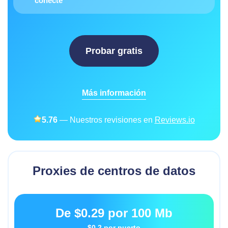
conecte
Probar gratis
Más información
5.76
— Nuestros revisiones en
Reviews.io
Proxies de centros de datos
De
$0.29
por 100 Mb
$0.2
por puerto