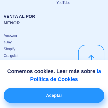
YouTube
VENTA AL POR
MENOR
Amazon
eBay
Shopify
Craigslist
Target
Sneaker
Comemos cookies. Leer más sobre
la
Política de Cookies
© 2025 DEXODATA. Support & general requests —
support@dexodata.com
Aceptar