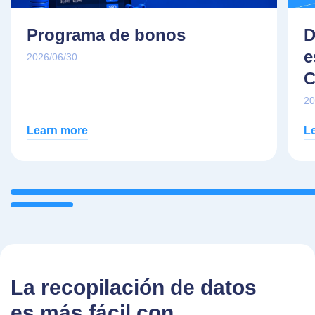
Programa de bonos
D
e
2026/06/30
C
20
Learn more
L
La recopilación de datos
es más fácil con