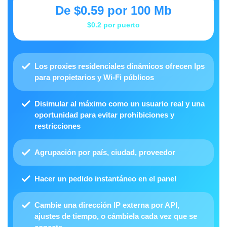
De
$0.59
por 100 Mb
$0.2
por puerto
Los proxies residenciales dinámicos ofrecen Ips
para propietarios y Wi-Fi públicos
Disimular al máximo como un usuario real y una
oportunidad para evitar prohibiciones y
restricciones
Agrupación por país, ciudad, proveedor
Hacer
un pedido instantáneo en el panel
Cambie una dirección IP externa por API
,
ajustes de tiempo, o cámbiela cada vez que se