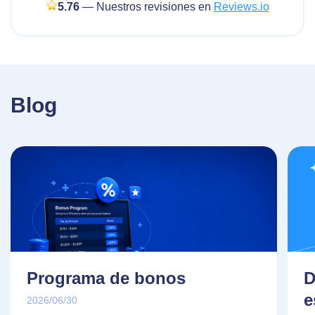
5.76
— Nuestros revisiones en
Reviews.io
Blog
Programa de bonos
D
e
2026/06/30