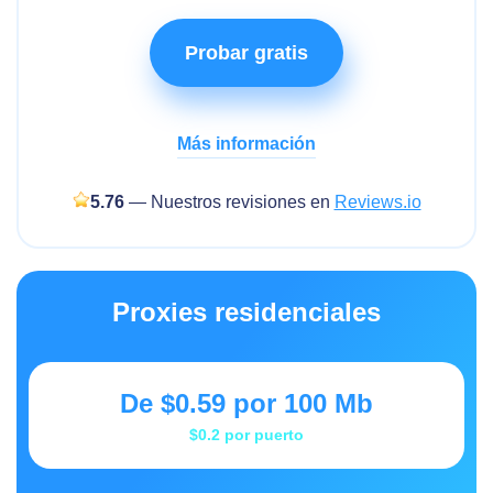
Probar gratis
Más información
5.76
— Nuestros revisiones en
Reviews.io
Proxies residenciales
De
$0.59
por 100 Mb
$0.2
por puerto