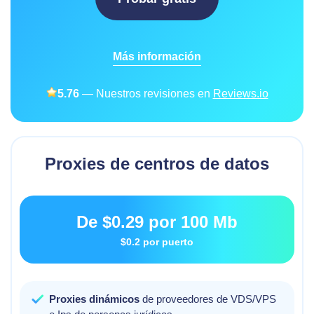
Más información
5.76
— Nuestros revisiones en
Reviews.io
Proxies de centros de datos
De
$0.29
por 100 Mb
$0.2
por puerto
Proxies dinámicos
de proveedores de VDS/VPS