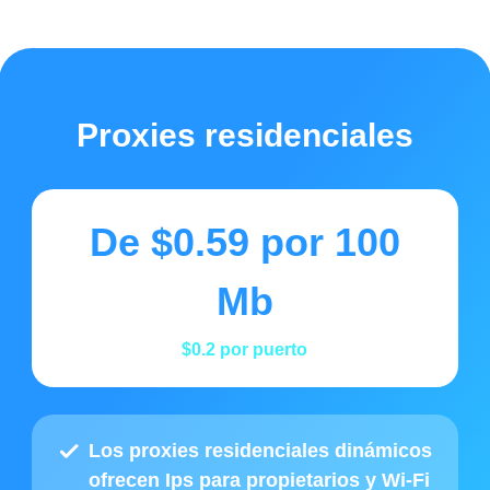
Proxies residenciales
De
$0.59
por 100
Mb
$0.2
por puerto
Los proxies residenciales dinámicos
ofrecen Ips para propietarios y Wi-Fi