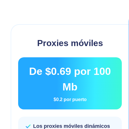
Proxies móviles
De
$0.69
por 100
Mb
$0.2
por puerto
Los proxies móviles dinámicos