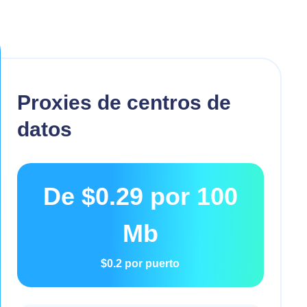
Proxies de centros de
datos
De
$0.29
por 100
Mb
$0.2
por puerto