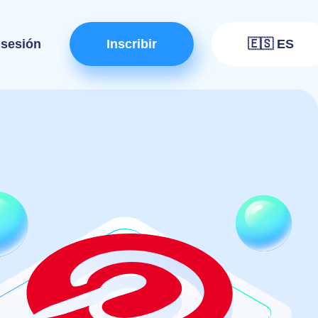
r sesión
Inscribir
🇪🇸 ES