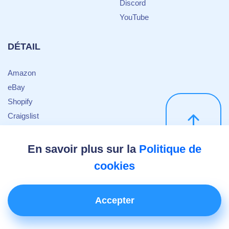
Discord
YouTube
DÉTAIL
Amazon
eBay
Shopify
Craigslist
Target
Sneaker
En savoir plus sur la
Politique de
cookies
© 2025 DEXODATA. Support & general requests —
support@dexodata.com
Accepter