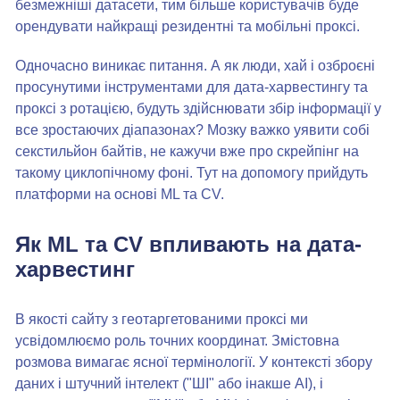
безмежніші датасети, тим більше користувачів буде
орендувати найкращі резидентні та мобільні проксі.
Одночасно виникає питання. А як люди, хай і озброєні
просунутими інструментами для дата-харвестингу та
проксі з ротацією, будуть здійснювати збір інформації у
все зростаючих діапазонах? Мозку важко уявити собі
секстильйон байтів, не кажучи вже про скрейпінг на
такому циклопічному фоні. Тут на допомогу прийдуть
платформи на основі ML та CV.
Як ML та CV впливають на дата-
харвестинг
В якості сайту з геотаргетованими проксі ми
усвідомлюємо роль точних координат. Змістовна
розмова вимагає ясної термінології. У контексті збору
даних і штучний інтелект ("ШІ" або інакше AI), і