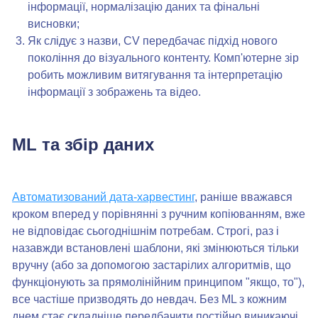
інформації, нормалізацію даних та фінальні
висновки;
Як слідує з назви, CV передбачає підхід нового
покоління до візуального контенту. Комп'ютерне зір
робить можливим витягування та інтерпретацію
інформації з зображень та відео.
ML та збір даних
Автоматизований дата-харвестинг
, раніше вважався
кроком вперед у порівнянні з ручним копіюванням, вже
не відповідає сьогоднішнім потребам. Строгі, раз і
назавжди встановлені шаблони, які змінюються тільки
вручну (або за допомогою застарілих алгоритмів, що
функціонують за прямолінійним принципом "якщо, то"),
все частіше призводять до невдач. Без ML з кожним
днем стає складніше передбачити постійно виникаючі