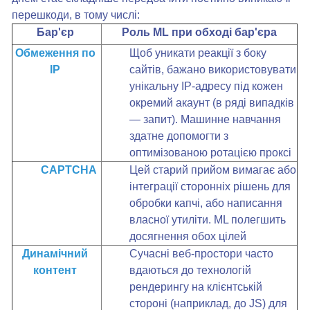
перешкоди, в тому числі:
Бар'єр
Роль ML при обході бар'єра
Обмеження по
Щоб уникати реакції з боку
IP
сайтів, бажано використовувати
унікальну IP-адресу під кожен
окремий акаунт (в ряді випадків
— запит). Машинне навчання
здатне допомогти з
оптимізованою ротацією проксі
CAPTCHA
Цей старий прийом вимагає або
інтеграції сторонніх рішень для
обробки капчі, або написання
власної утиліти. ML полегшить
досягнення обох цілей
Динамічний
Сучасні веб-простори часто
контент
вдаються до технологій
рендерингу на клієнтській
стороні (наприклад, до JS) для