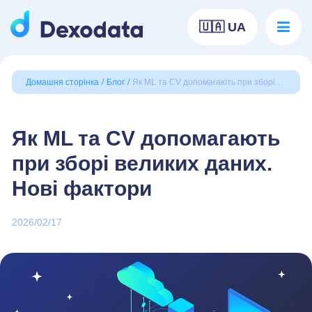
🇺🇦 UA
Домашня сторінка
Блог
Як ML та CV допомагають при зборі
великих даних. Нові фактори
Як ML та CV допомагають
при зборі великих даних.
Нові фактори
2026/02/17