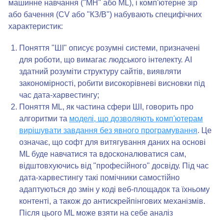
машинне навчання ("МН" або ML), і комп'ютерне зір
або бачення (CV або "КЗ/В") набувають специфічних
характеристик:
Поняття "ШІ" описує розумні системи, призначені
для роботи, що вимагає людського інтелекту. AI
здатний розуміти структуру сайтів, виявляти
закономірності, робити високорівневі висновки під
час дата-харвестингу;
Поняття ML, як частина сфери ШІ, говорить про
алгоритми та
моделі, що дозволяють комп'ютерам
вирішувати завдання без явного програмування
. Це
означає, що софт для витягування даних на основі
ML буде навчатися та вдосконалюватися сам,
відштовхуючись від "професійного" досвіду. Під час
дата-харвестингу такі помічники самостійно
адаптуються до змін у коді веб-площадок та їхньому
контенті, а також до антискрейпінгових механізмів.
Після цього ML може взяти на себе аналіз