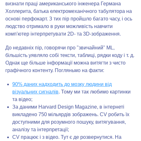
визнати праці американського інженера Германа
Холлерита, батька електромеханічного табулятора на
основі перфокарт. З тих пір пройшло багато часу, і ось
людство отримало в руки можливість навчити
комп'ютер інтерпретувати 2D- та 3D-зображення.
До недавніх пір, говорячи про "звичайний" ML,
більшість уявляло собі тексти, таблиці, рядки коду і т. д.
Однак ще більше інформації можна витягти з чисто
графічного контенту. Погляньмо на факти:
90% даних надходить до мозку людини від
візуальних сигналів
. Тому ми так любимо картинки
та відео;
За даними Harvard Design Magazine, в інтернеті
викладено 750 мільярдів зображень. CV робить їх
доступними для розумного пошуку, витягування,
аналізу та інтерпретації;
CV працює і з відео. Тут є де розвернутися. На