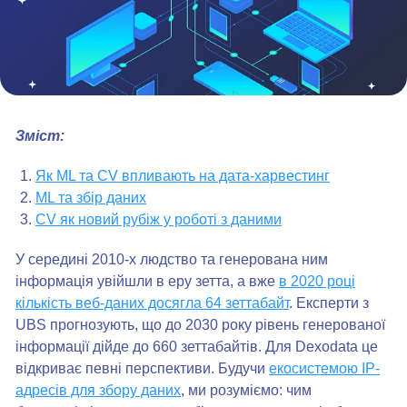
Зміст:
Як ML та CV впливають на дата-харвестинг
ML та збір даних
CV як новий рубіж у роботі з даними
У середині 2010-х людство та генерована ним
інформація увійшли в еру зетта, а вже
в 2020 році
кількість веб-даних досягла 64 зеттабайт
. Експерти з
UBS прогнозують, що до 2030 року рівень генерованої
інформації дійде до 660 зеттабайтів. Для Dexodata це
відкриває певні перспективи. Будучи
екосистемою IP-
адресів для збору даних
, ми розуміємо: чим