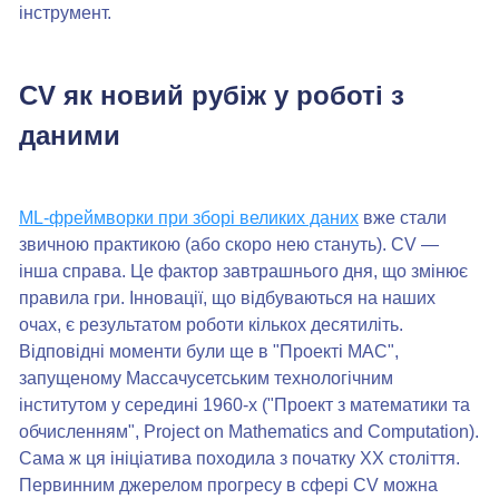
інструмент.
CV як новий рубіж у роботі з
даними
ML-фреймворки при зборі великих даних
вже стали
звичною практикою (або скоро нею стануть). CV —
інша справа. Це фактор завтрашнього дня, що змінює
правила гри. Інновації, що відбуваються на наших
очах, є результатом роботи кількох десятиліть.
Відповідні моменти були ще в "Проекті MAC",
запущеному Массачусетським технологічним
інститутом у середині 1960-х ("Проект з математики та
обчисленням", Project on Mathematics and Computation).
Сама ж ця ініціатива походила з початку XX століття.
Первинним джерелом прогресу в сфері CV можна