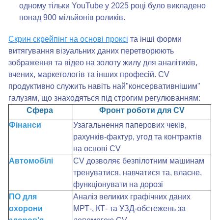
одному тільки YouTube у 2025 році було викладено
понад 900 мільйонів роликів.
Скрин скрейпінг на основі проксі
та інші форми
витягування візуальних даних перетворюють
зображення та відео на золоту жилу для аналітиків,
вчених, маркетологів та інших професій. CV
продуктивно служить навіть най"консервативнішим"
галузям, що знаходяться під строгим регулюванням:
Сфера
Фронт роботи для CV
Фінанси
Узагальнення паперових чеків,
рахунків-фактур, угод та контрактів
на основі CV
Автомобілі
CV дозволяє безпілотним машинам
тренуватися, навчатися та, власне,
функціонувати на дорозі
ПО для
Аналіз великих графічних даних
охорони
МРТ-, КТ- та УЗД-обстежень за