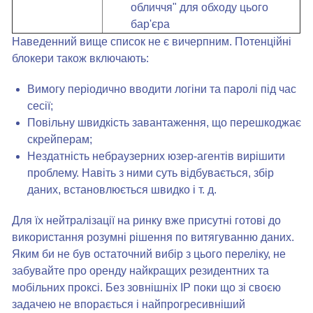
обличчя" для обходу цього
бар'єра
Наведенний вище список не є вичерпним. Потенційні
блокери також включають:
Вимогу періодично вводити логіни та паролі під час
сесії;
Повільну швидкість завантаження, що перешкоджає
скрейперам;
Нездатність небраузерних юзер-агентів вирішити
проблему. Навіть з ними суть відбувається, збір
даних, встановлюється швидко і т. д.
Для їх нейтралізації на ринку вже присутні готові до
використання розумні рішення по витягуванню даних.
Яким би не був остаточний вибір з цього переліку, не
забувайте про оренду найкращих резидентних та
мобільних проксі. Без зовнішніх IP поки що зі своєю
задачею не впорається і найпрогресивніший