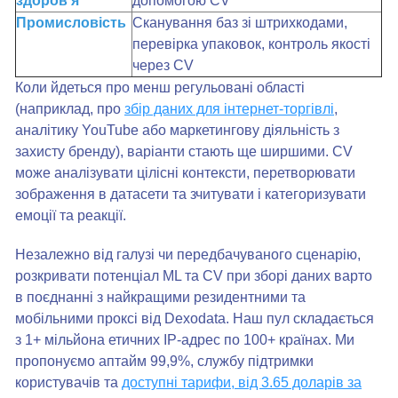
здоров'я
допомогою CV
Промисловість
Сканування баз зі штрихкодами,
перевірка упаковок, контроль якості
через CV
Коли йдеться про менш регульовані області
(наприклад, про
збір даних для інтернет-торгівлі
,
аналітику YouTube або маркетингову діяльність з
захисту бренду), варіанти стають ще ширшими. CV
може аналізувати цілісні контексти, перетворювати
зображення в датасети та зчитувати і категоризувати
емоції та реакції.
Незалежно від галузі чи передбачуваного сценарію,
розкривати потенціал ML та CV при зборі даних варто
в поєднанні з найкращими резидентними та
мобільними проксі від Dexodata. Наш пул складається
з 1+ мільйона етичних IP-адрес по 100+ країнах. Ми
пропонуємо аптайм 99,9%, службу підтримки
користувачів та
доступні тарифи, від 3.65 доларів за