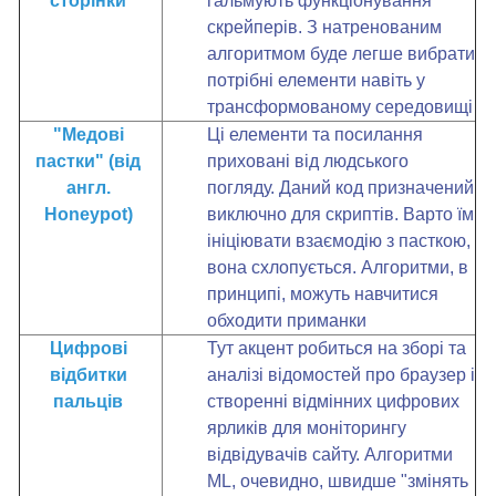
сторінки
гальмують функціонування
скрейперів. З натренованим
алгоритмом буде легше вибрати
потрібні елементи навіть у
трансформованому середовищі
"Медові
Ці елементи та посилання
пастки" (від
приховані від людського
англ.
погляду. Даний код призначений
Honeypot)
виключно для скриптів. Варто їм
ініціювати взаємодію з пасткою,
вона схлопується. Алгоритми, в
принципі, можуть навчитися
обходити приманки
Цифрові
Тут акцент робиться на зборі та
відбитки
аналізі відомостей про браузер і
пальців
створенні відмінних цифрових
ярликів для моніторингу
відвідувачів сайту. Алгоритми
ML, очевидно, швидше "змінять